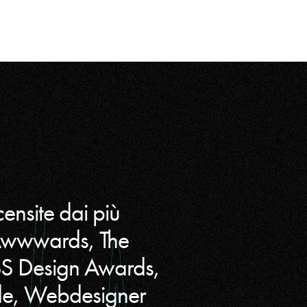
censite dai più
 Awwwards, The
SS Design Awards,
ide, Webdesigner