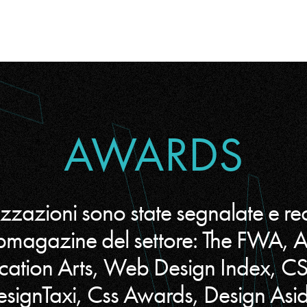
AWARDS
izzazioni sono state segnalate e re
bmagazine del settore: The FWA,
cation Arts, Web Design Index, C
signTaxi, Css Awards, Design As