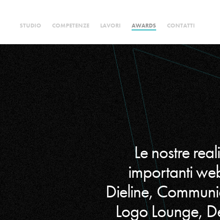
STUDIO
COMPETENZE
LAVORI
AWARDS
CONTATTI
Le nostre real
importanti we
Dieline, Communi
Logo Lounge, De